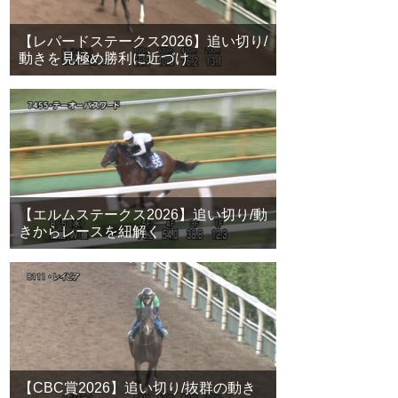
【レパードステークス2026】追い切り/
動きを見極め勝利に近づけ
【エルムステークス2026】追い切り/動
きからレースを紐解く
【CBC賞2026】追い切り/抜群の動き