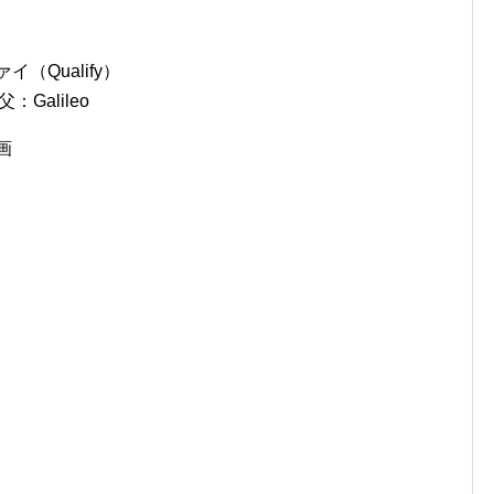
（Qualify）
父：Galileo
画