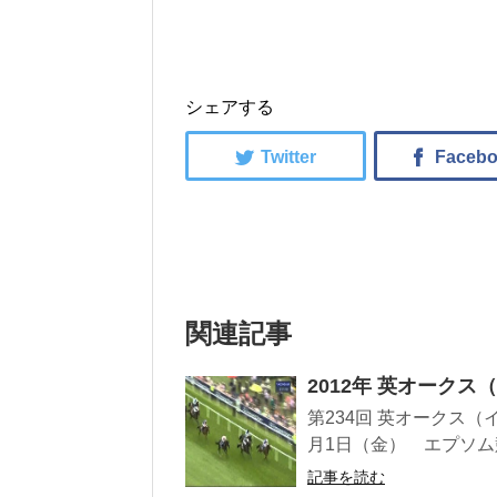
シェアする
関連記事
2012年 英オーク
第234回 英オークス（イギ
月1日（金） エプソム競
記事を読む