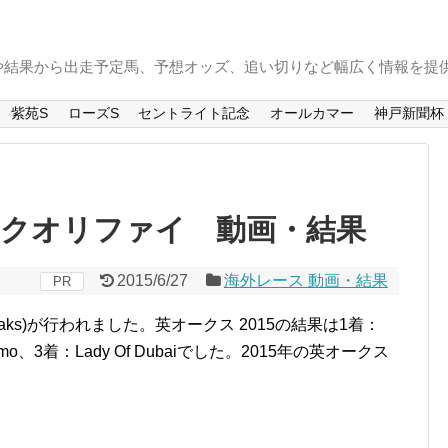
や結果から出走予定馬、予想オッズ、追い切りなど幅広く情報を提
紫苑S
ローズS
セントライト記念
オールカマー
神戸新聞杯
5 クオリファイ 動画・結果
2015/6/27
海外レース 動画・結果
PR
c Oaks)が行われました。英オークス 2015の結果は1着：
simo、3着：Lady Of Dubaiでした。2015年の英オークス