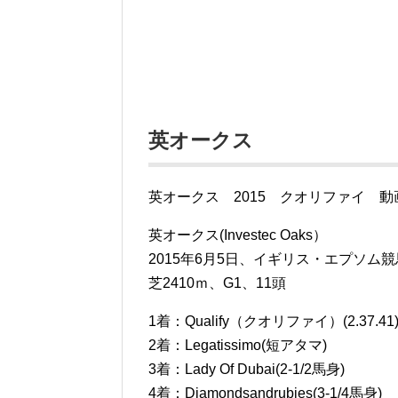
英オークス
英オークス 2015 クオリファイ 動
英オークス(Investec Oaks）
2015年6月5日、イギリス・エプソム
芝2410ｍ、G1、11頭
1着：Qualify（クオリファイ）(2.37.41)
2着：Legatissimo(短アタマ)
3着：Lady Of Dubai(2-1/2馬身)
4着：Diamondsandrubies(3-1/4馬身)