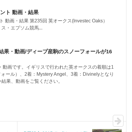
レント 動画・結果
 動画・結果 第235回 英オークス(Investec Oaks）
リス・エプソム競馬...
】結果・動画/ディープ産駒のスノーフォールが16
果・動画です。イギリスで行われた英オークスの着順は1
ォール）、2着：Mystery Angel、3着：Divinelyとなり
い結果、動画をご覧ください。