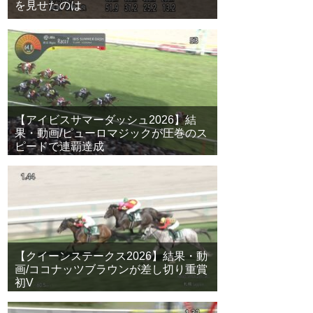
を見せたのは
【アイビスサマーダッシュ2026】結
果・動画/ピューロマジックが圧巻のス
ピードで連覇達成
【クイーンステークス2026】結果・動
画/ココナッツブラウンが差し切り重賞
初V