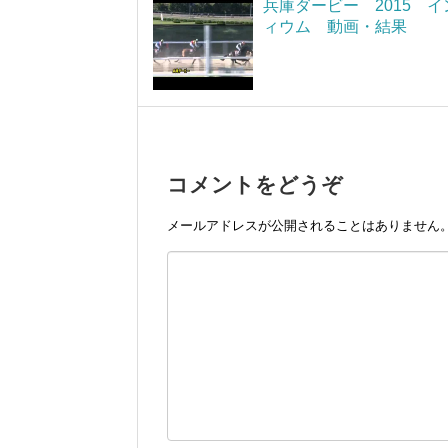
兵庫ダービー 2015 イ
ィウム 動画・結果
コメントをどうぞ
メールアドレスが公開されることはありません