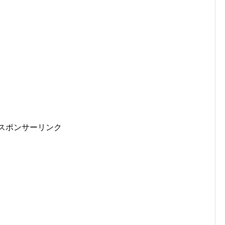
スポンサーリンク