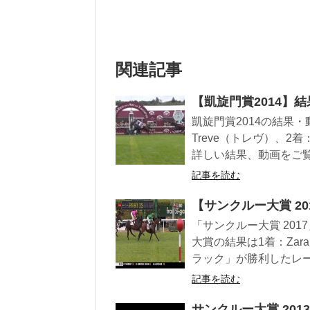
関連記事
【凱旋門賞2014】
凱旋門賞2014の結果
Treve（トレヴ）、2着：
詳しい結果、動画をご
記事を読む
【サンクルー大賞 2
「サンクルー大賞 20
大賞の結果は1着：Zarak
ラック」が勝利したレ
記事を読む
サンクルー大賞 201