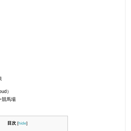
果
loud）
ー競馬場
目次
[
hide
]