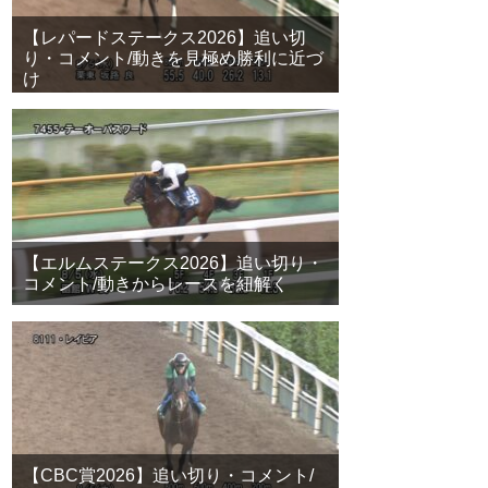
【レパードステークス2026】追い切
り・コメント/動きを見極め勝利に近づ
け
【エルムステークス2026】追い切り・
コメント/動きからレースを紐解く
【CBC賞2026】追い切り・コメント/