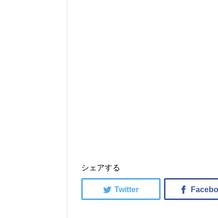
シェアする