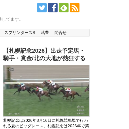
供してます。
スプリンターズS
武豊
問合せ
【札幌記念2026】出走予定馬・
騎手・賞金/北の大地が熱狂する
札幌記念は2026年8月16日に札幌競馬場で行わ
れる夏のビッグレース。札幌記念は2026年で第