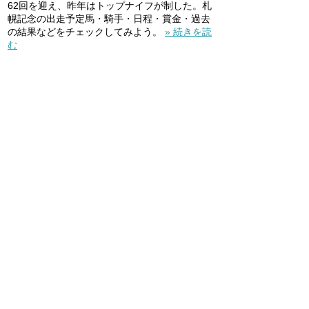
62回を迎え、昨年はトップナイフが制した。札
幌記念の出走予定馬・騎手・日程・賞金・過去
の結果などをチェックしてみよう。
» 続きを読
む