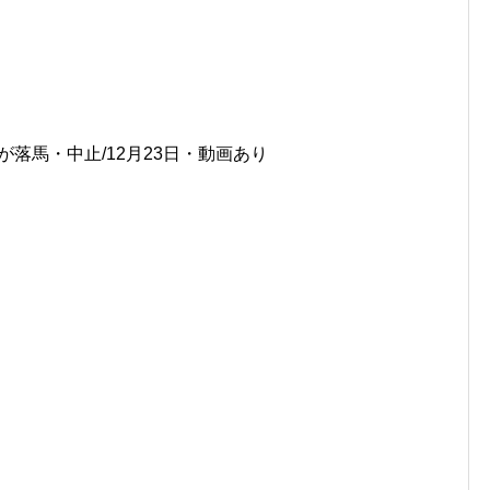
が落馬・中止/12月23日・動画あり