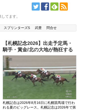
供してます。
スプリンターズS
武豊
問合せ
【札幌記念2026】出走予定馬・
騎手・賞金/北の大地が熱狂する
札幌記念は2026年8月16日に札幌競馬場で行わ
れる夏のビッグレース。札幌記念は2026年で第