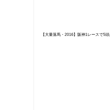
【大量落馬・2016】阪神1レースで5頭