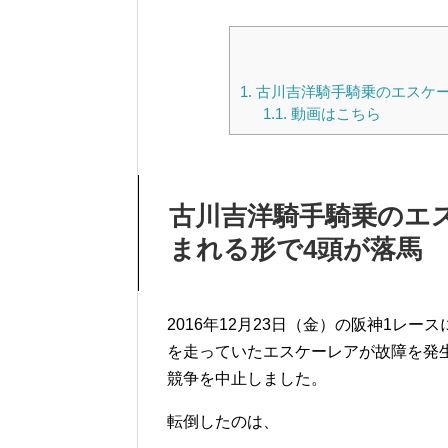
1.
古川吉洋騎手騎乗のエスケー
1.1.
動画はこちら
古川吉洋騎手騎乗のエ
まれる形で4頭が落馬
2016年12月23日（金）の阪神1レ
を走っていたエスケーレアが故障を発
競争を中止しました。
転倒したのは、