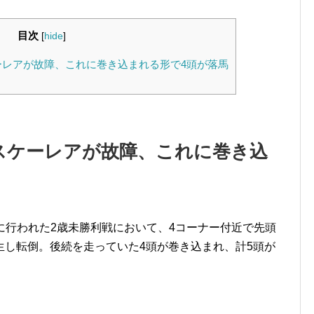
目次
[
hide
]
レアが故障、これに巻き込まれる形で4頭が落馬
スケーレアが故障、これに巻き込
ースに行われた2歳未勝利戦において、4コーナー付近で先頭
生し転倒。後続を走っていた4頭が巻き込まれ、計5頭が