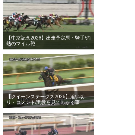
【中京記念2026】出走予定馬・騎手/灼
熱のマイル戦
【クイーンステークス2026】追い切
り・コメント/調教を見てわかる事