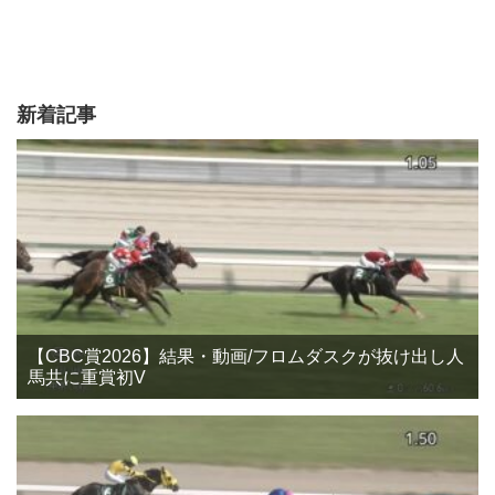
新着記事
【CBC賞2026】結果・動画/フロムダスクが抜け出し人
馬共に重賞初V