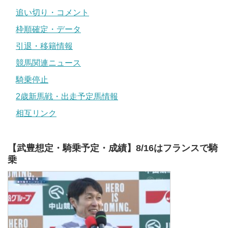
追い切り・コメント
枠順確定・データ
引退・移籍情報
競馬関連ニュース
騎乗停止
2歳新馬戦・出走予定馬情報
相互リンク
【武豊想定・騎乗予定・成績】8/16はフランスで騎
乗