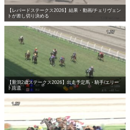
【レパードステークス2026】結果・動画/チェリヴェン
トが差し切り決める
【新潟2歳ステークス2026】出走予定馬・騎手/エリー
ト街道