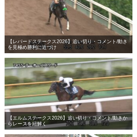
【レパードステークス2026】追い切り・コメント/動き
を見極め勝利に近づけ
【エルムステークス2026】追い切り・コメント/動きか
らレースを紐解く