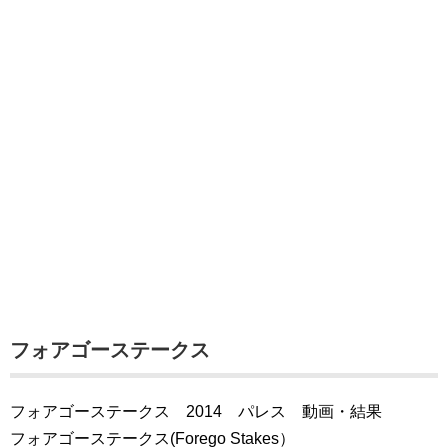
フォアゴーステークス
フォアゴーステークス 2014 パレス 動画・結果
フォアゴーステークス(Forego Stakes）