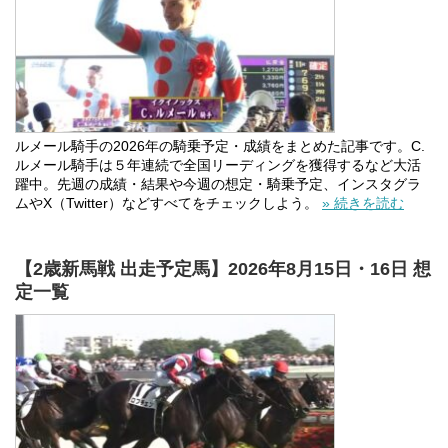
ルメール騎手の2026年の騎乗予定・成績をまとめた記事です。C.
ルメール騎手は５年連続で全国リーディングを獲得するなど大活
躍中。先週の成績・結果や今週の想定・騎乗予定、インスタグラ
ムやX（Twitter）などすべてをチェックしよう。
» 続きを読む
【2歳新馬戦 出走予定馬】2026年8月15日・16日 想
定一覧