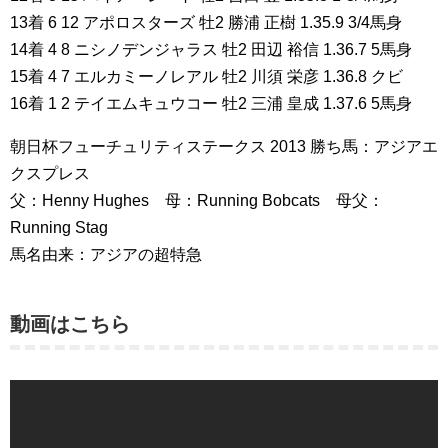
13着 6 12 アポロスターズ 牡2 勝浦 正樹 1.35.9 3/4馬身
14着 4 8 ニシノデンジャラス 牡2 田辺 裕信 1.36.7 5馬身
15着 4 7 エルカミーノレアル 牡2 川須 栄彦 1.36.8 クビ
16着 1 2 テイエムキュウコー 牡2 三浦 皇成 1.37.6 5馬身
朝日杯フューチュリティステークス 2013 勝ち馬：アジアエ
クスプレス
父：Henny Hughes 母：Running Bobcats 母父：
Running Stag
馬名由来：アジアの超特急
動画はこちら