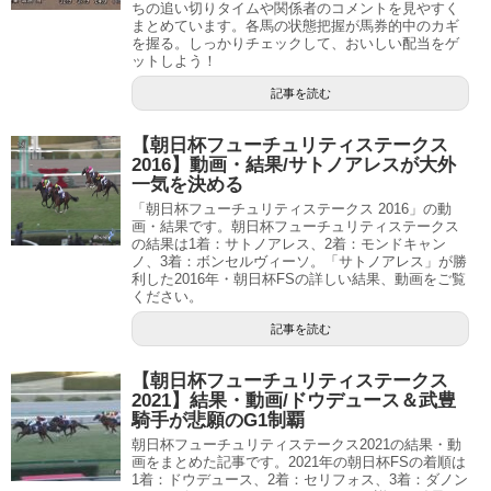
ちの追い切りタイムや関係者のコメントを見やすく
まとめています。各馬の状態把握が馬券的中のカギ
を握る。しっかりチェックして、おいしい配当をゲ
ットしよう！
記事を読む
【朝日杯フューチュリティステークス
2016】動画・結果/サトノアレスが大外
一気を決める
「朝日杯フューチュリティステークス 2016」の動
画・結果です。朝日杯フューチュリティステークス
の結果は1着：サトノアレス、2着：モンドキャン
ノ、3着：ボンセルヴィーソ。「サトノアレス」が勝
利した2016年・朝日杯FSの詳しい結果、動画をご覧
ください。
記事を読む
【朝日杯フューチュリティステークス
2021】結果・動画/ドウデュース＆武豊
騎手が悲願のG1制覇
朝日杯フューチュリティステークス2021の結果・動
画をまとめた記事です。2021年の朝日杯FSの着順は
1着：ドウデュース、2着：セリフォス、3着：ダノン