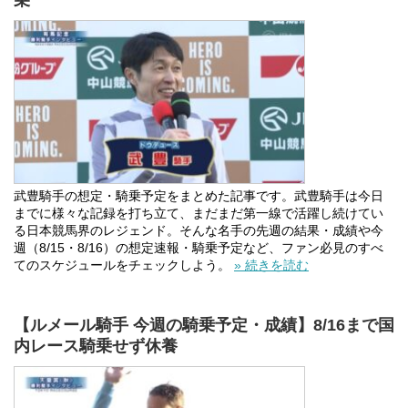
武豊騎手の想定・騎乗予定をまとめた記事です。武豊騎手は今日
までに様々な記録を打ち立て、まだまだ第一線で活躍し続けてい
る日本競馬界のレジェンド。そんな名手の先週の結果・成績や今
週（8/15・8/16）の想定速報・騎乗予定など、ファン必見のすべ
てのスケジュールをチェックしよう。
» 続きを読む
【ルメール騎手 今週の騎乗予定・成績】8/16まで国
内レース騎乗せず休養