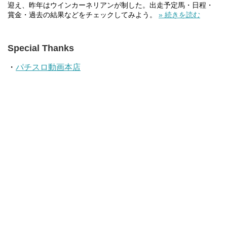
迎え、昨年はウインカーネリアンが制した。出走予定馬・日程・
賞金・過去の結果などをチェックしてみよう。
» 続きを読む
Special Thanks
・
パチスロ動画本店