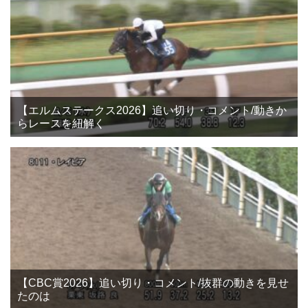
【エルムステークス2026】追い切り・コメント/動きか
らレースを紐解く
【CBC賞2026】追い切り・コメント/抜群の動きを見せ
たのは