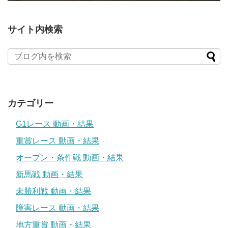
サイト内検索
カテゴリー
G1レース 動画・結果
重賞レース 動画・結果
オープン・条件戦 動画・結果
新馬戦 動画・結果
未勝利戦 動画・結果
障害レース 動画・結果
地方重賞 動画・結果