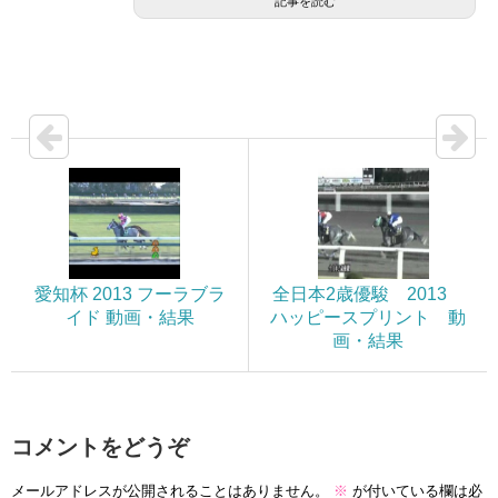
記事を読む
愛知杯 2013 フーラブラ
全日本2歳優駿 2013
イド 動画・結果
ハッピースプリント 動
画・結果
コメントをどうぞ
メールアドレスが公開されることはありません。
※
が付いている欄は必