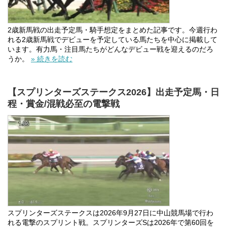
2歳新馬戦の出走予定馬・騎手想定をまとめた記事です。今週行わ
れる2歳新馬戦でデビューを予定している馬たちを中心に掲載して
います。有力馬・注目馬たちがどんなデビュー戦を迎えるのだろ
うか。
» 続きを読む
【スプリンターズステークス2026】出走予定馬・日
程・賞金/混戦必至の電撃戦
スプリンターズステークスは2026年9月27日に中山競馬場で行わ
れる電撃のスプリント戦。スプリンターズSは2026年で第60回を