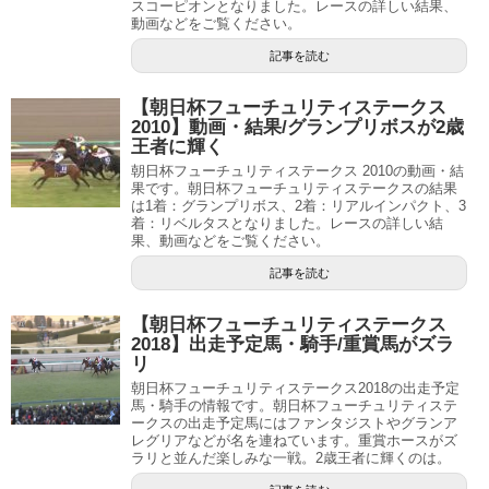
スコーピオンとなりました。レースの詳しい結果、
動画などをご覧ください。
記事を読む
【朝日杯フューチュリティステークス
2010】動画・結果/グランプリボスが2歳
王者に輝く
朝日杯フューチュリティステークス 2010の動画・結
果です。朝日杯フューチュリティステークスの結果
は1着：グランプリボス、2着：リアルインパクト、3
着：リベルタスとなりました。レースの詳しい結
果、動画などをご覧ください。
記事を読む
【朝日杯フューチュリティステークス
2018】出走予定馬・騎手/重賞馬がズラ
リ
朝日杯フューチュリティステークス2018の出走予定
馬・騎手の情報です。朝日杯フューチュリティステ
ークスの出走予定馬にはファンタジストやグランア
レグリアなどが名を連ねています。重賞ホースがズ
ラリと並んだ楽しみな一戦。2歳王者に輝くのは。