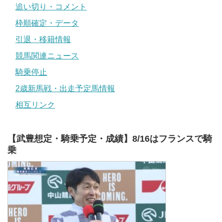
追い切り・コメント
枠順確定・データ
引退・移籍情報
競馬関連ニュース
騎乗停止
2歳新馬戦・出走予定馬情報
相互リンク
【武豊想定・騎乗予定・成績】8/16はフランスで騎
乗