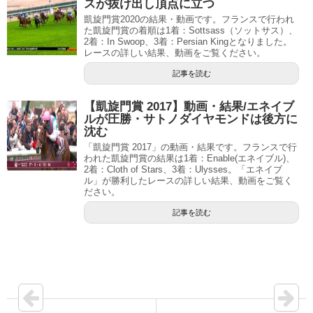
スが抜け出し頂点に立つ
凱旋門賞2020の結果・動画です。フランスで行われ
た凱旋門賞の着順は1着：Sottsass（ソットサス）、
2着：In Swoop、3着：Persian Kingとなりました。
レースの詳しい結果、動画をご覧ください。
記事を読む
【凱旋門賞 2017】動画・結果/エネイブ
ルが圧勝・サトノダイヤモンドは後方に
沈む
「凱旋門賞 2017」の動画・結果です。フランスで行
われた凱旋門賞の結果は1着：Enable(エネイブル)、
2着：Cloth of Stars、3着：Ulysses。「エネイブ
ル」が勝利したレースの詳しい結果、動画をご覧く
ださい。
記事を読む