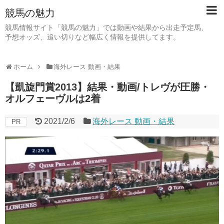
競馬の魅力
競馬情報サイト「競馬の魅力」では動画や結果から出走予定馬、
予想オッズ、追い切りなど幅広く情報を提供してます。
ホーム
海外レース 動画・結果
【凱旋門賞2013】結果・動画/トレヴが圧勝・
オルフェーヴルは2着
2021/2/6
海外レース 動画・結果
PR