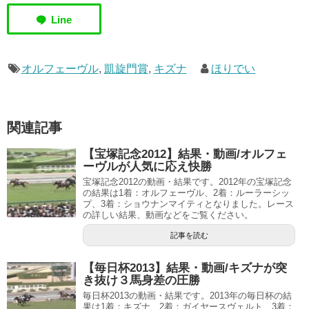
オルフェーヴル
,
凱旋門賞
,
キズナ
ほりでい
関連記事
【宝塚記念2012】結果・動画/オルフェ
ーヴルが人気に応え快勝
宝塚記念2012の動画・結果です。2012年の宝塚記念
の結果は1着：オルフェーヴル、2着：ルーラーシッ
プ、3着：ショウナンマイティとなりました。レース
の詳しい結果、動画などをご覧ください。
記事を読む
【毎日杯2013】結果・動画/キズナが突
き抜け３馬身差の圧勝
毎日杯2013の動画・結果です。2013年の毎日杯の結
果は1着：キズナ、2着：ガイヤースヴェルト、3着：