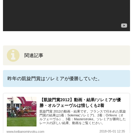
関連記事
昨年の凱旋門賞はソレミアが優勝していた。
【凱旋門賞2012】動画・結果/ソレミアが優
勝・オルフェーヴルは惜しくも2着
凱旋門賞 2012の動画・結果です。フランスで行われた凱旋
門賞の結果は1着：Solemia(ソレミア)、2着：Orfevre（オ
ルフェーヴル）、3着：Masterstroke。ソレミアが勝利した
レースの詳しい結果、動画をご覧ください。
2018-05-01 12:35
www.keibanomiryoku.com