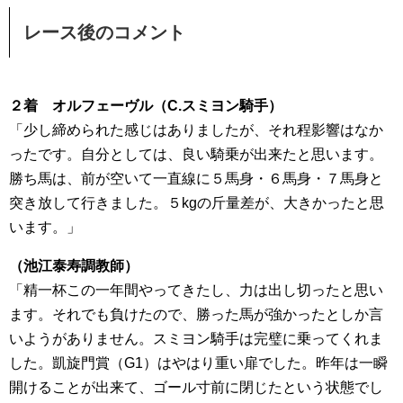
レース後のコメント
２着 オルフェーヴル（C.スミヨン騎手）
「少し締められた感じはありましたが、それ程影響はなか
ったです。自分としては、良い騎乗が出来たと思います。
勝ち馬は、前が空いて一直線に５馬身・６馬身・７馬身と
突き放して行きました。５kgの斤量差が、大きかったと思
います。」
（池江泰寿調教師）
「精一杯この一年間やってきたし、力は出し切ったと思い
ます。それでも負けたので、勝った馬が強かったとしか言
いようがありません。スミヨン騎手は完璧に乗ってくれま
した。凱旋門賞（G1）はやはり重い扉でした。昨年は一瞬
開けることが出来て、ゴール寸前に閉じたという状態でし