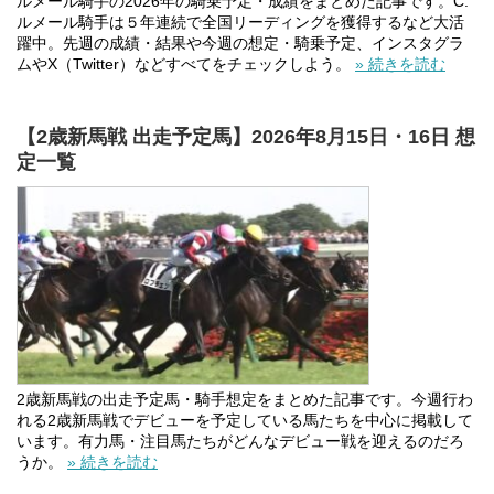
ルメール騎手の2026年の騎乗予定・成績をまとめた記事です。C.
ルメール騎手は５年連続で全国リーディングを獲得するなど大活
躍中。先週の成績・結果や今週の想定・騎乗予定、インスタグラ
ムやX（Twitter）などすべてをチェックしよう。
» 続きを読む
【2歳新馬戦 出走予定馬】2026年8月15日・16日 想
定一覧
2歳新馬戦の出走予定馬・騎手想定をまとめた記事です。今週行わ
れる2歳新馬戦でデビューを予定している馬たちを中心に掲載して
います。有力馬・注目馬たちがどんなデビュー戦を迎えるのだろ
うか。
» 続きを読む