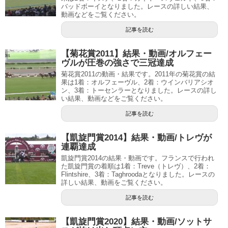
バッドボーイとなりました。レースの詳しい結果、
動画などをご覧ください。
記事を読む
【菊花賞2011】結果・動画/オルフェー
ヴルが圧巻の強さで三冠達成
菊花賞2011の動画・結果です。2011年の菊花賞の結
果は1着：オルフェーヴル、2着：ウインバリアシオ
ン、3着：トーセンラーとなりました。レースの詳し
い結果、動画などをご覧ください。
記事を読む
【凱旋門賞2014】結果・動画/トレヴが
連覇達成
凱旋門賞2014の結果・動画です。フランスで行われ
た凱旋門賞の着順は1着：Treve（トレヴ）、2着：
Flintshire、3着：Taghroodaとなりました。レースの
詳しい結果、動画をご覧ください。
記事を読む
【凱旋門賞2020】結果・動画/ソットサ