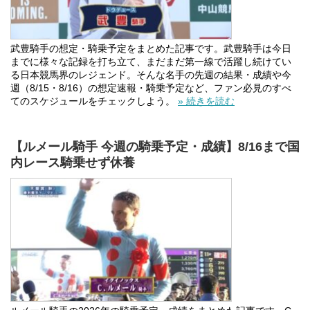
武豊騎手の想定・騎乗予定をまとめた記事です。武豊騎手は今日
までに様々な記録を打ち立て、まだまだ第一線で活躍し続けてい
る日本競馬界のレジェンド。そんな名手の先週の結果・成績や今
週（8/15・8/16）の想定速報・騎乗予定など、ファン必見のすべ
てのスケジュールをチェックしよう。
» 続きを読む
【ルメール騎手 今週の騎乗予定・成績】8/16まで国
内レース騎乗せず休養