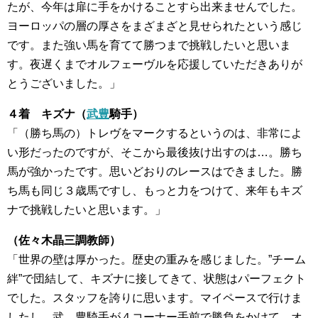
たが、今年は扉に手をかけることすら出来ませんでした。
ヨーロッパの層の厚さをまざまざと見せられたという感じ
です。また強い馬を育てて勝つまで挑戦したいと思いま
す。夜遅くまでオルフェーヴルを応援していただきありが
とうございました。」
４着 キズナ（
武豊
騎手）
「（勝ち馬の）トレヴをマークするというのは、非常によ
い形だったのですが、そこから最後抜け出すのは…。勝ち
馬が強かったです。思いどおりのレースはできました。勝
ち馬も同じ３歳馬ですし、もっと力をつけて、来年もキズ
ナで挑戦したいと思います。」
（佐々木晶三調教師）
「世界の壁は厚かった。歴史の重みを感じました。”チーム
絆”で団結して、キズナに接してきて、状態はパーフェクト
でした。スタッフを誇りに思います。マイペースで行けま
したし、武 豊騎手が４コーナー手前で勝負をかけて、オ