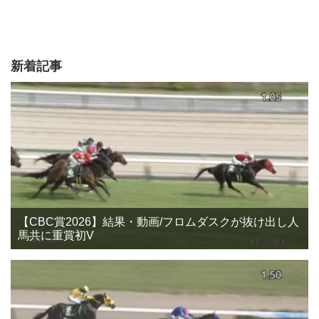
新着記事
【CBC賞2026】結果・動画/フロムダスクが抜け出し人
馬共に重賞初V