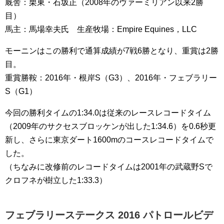
厩舎：栗東・石坂正（2008年のヴァーミリアン以来2勝
目）
馬主：馬場幸夫氏 生産牧場：Empire Equines，LLC
モーニンはこの勝利で通算成績が7戦6勝となり、重賞は2勝
目。
重賞勝鞍：2016年・根岸S（G3）、2016年・フェブラリー
S（G1）
今回の勝利タイムの1:34.0は従来のレースレコードタイム
（2009年のサクセスブロッケンが出した1:34.6）を0.6秒更
新し、さらに東京ダート1600mのコースレコードタイムで
した。
（ちなみに改修前のレコードタイムは2001年の武蔵野Sで
クロフネが樹立した1:33.3）
フェブラリーステークス 2016 パトロールビデ