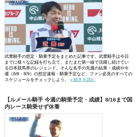
武豊騎手の想定・騎乗予定をまとめた記事です。武豊騎手は今日
までに様々な記録を打ち立て、まだまだ第一線で活躍し続けてい
る日本競馬界のレジェンド。そんな名手の先週の結果・成績や今
週（8/8・8/9）の想定速報・騎乗予定など、ファン必見のすべての
スケジュールをチェックしよう。
» 続きを読む
【ルメール騎手 今週の騎乗予定・成績】8/16まで国
内レース騎乗せず休養