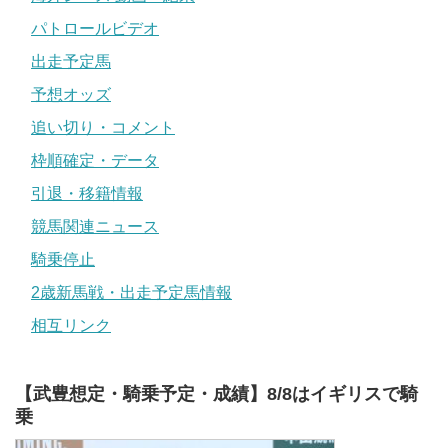
パトロールビデオ
出走予定馬
予想オッズ
追い切り・コメント
枠順確定・データ
引退・移籍情報
競馬関連ニュース
騎乗停止
2歳新馬戦・出走予定馬情報
相互リンク
【武豊想定・騎乗予定・成績】8/8はイギリスで騎
乗