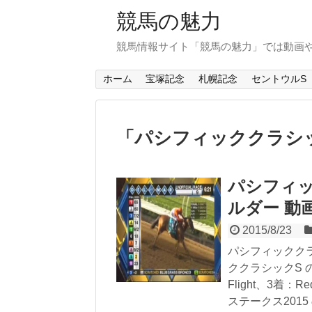
競馬の魅力
競馬情報サイト「競馬の魅力」では動画
ホーム
宝塚記念
札幌記念
セントウルS
「
パシフィッククラシ
パシフィッ
ルダー 動
2015/8/23
パシフィッククラ
ククラシックS の結
Flight、3着
ステークス201