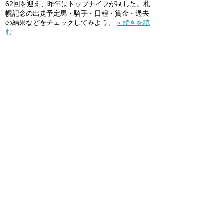
62回を迎え、昨年はトップナイフが制した。札
幌記念の出走予定馬・騎手・日程・賞金・過去
の結果などをチェックしてみよう。
» 続きを読
む