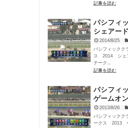
記事を読む
パシフィッ
シェアー
2014/8/25
パシフィックク
ス 2014 シ
テーク...
記事を読む
パシフィッ
ゲームオ
2013/8/26
パシフィッククラ
ークス 2013