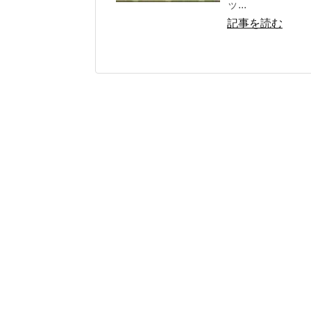
ッ...
記事を読む