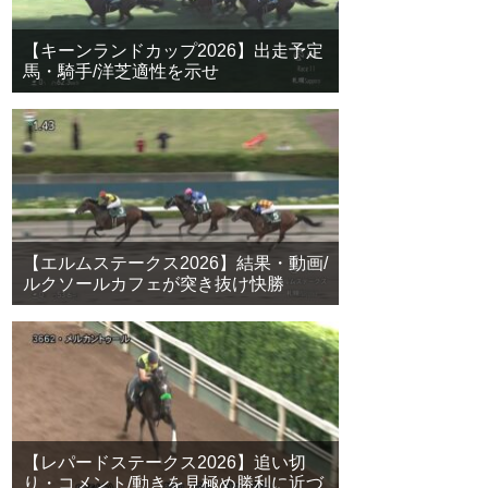
【キーンランドカップ2026】出走予定
馬・騎手/洋芝適性を示せ
【エルムステークス2026】結果・動画/
ルクソールカフェが突き抜け快勝
【レパードステークス2026】追い切
り・コメント/動きを見極め勝利に近づ