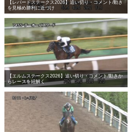
【レパードステークス2026】追い切り・コメント/動き
を見極め勝利に近づけ
【エルムステークス2026】追い切り・コメント/動きか
らレースを紐解く