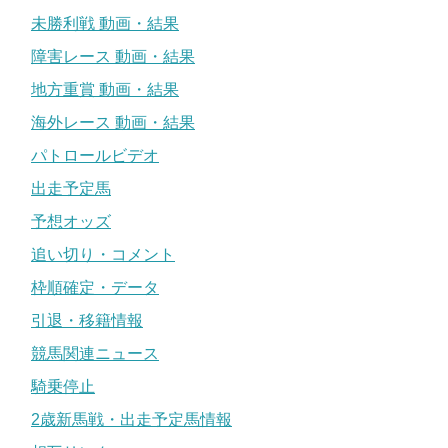
未勝利戦 動画・結果
障害レース 動画・結果
地方重賞 動画・結果
海外レース 動画・結果
パトロールビデオ
出走予定馬
予想オッズ
追い切り・コメント
枠順確定・データ
引退・移籍情報
競馬関連ニュース
騎乗停止
2歳新馬戦・出走予定馬情報