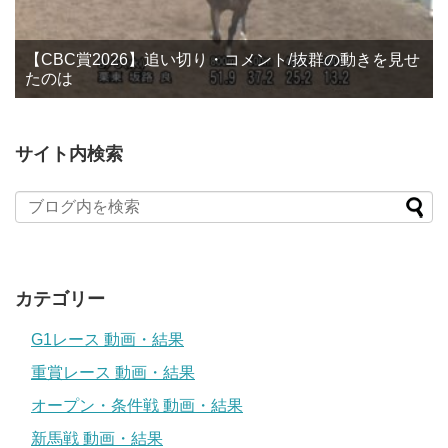
【CBC賞2026】追い切り・コメント/抜群の動きを見せ
たのは
サイト内検索
カテゴリー
G1レース 動画・結果
重賞レース 動画・結果
オープン・条件戦 動画・結果
新馬戦 動画・結果