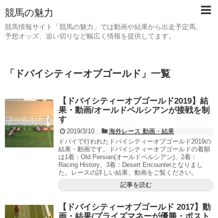
競馬の魅力
競馬情報サイト「競馬の魅力」では動画や結果から出走予定馬、
予想オッズ、追い切りなど幅広く情報を提供してます。
「
ドバイシティーオブゴールド
」
一覧
【ドバイシティーオブゴールド2019】結
果・動画/オールドペルシアンが接戦を制
す
2019/3/10
海外レース 動画・結果
ドバイで行われたドバイシティーオブゴールド2019の
結果・動画です。ドバイシティーオブゴールドの着順
は1着：Old Persian(オールドペルシアン)、2着：
Racing History、3着：Desert Encounterとなりまし
た。レースの詳しい結果、動画をご覧ください。
記事を読む
【ドバイシティーオブゴールド 2017】動
画・結果/プライズマネーが優勝・ポスト