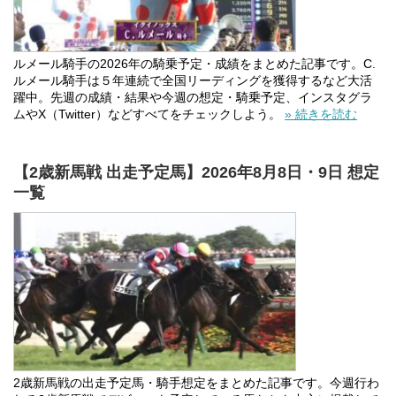
ルメール騎手の2026年の騎乗予定・成績をまとめた記事です。C.
ルメール騎手は５年連続で全国リーディングを獲得するなど大活
躍中。先週の成績・結果や今週の想定・騎乗予定、インスタグラ
ムやX（Twitter）などすべてをチェックしよう。
» 続きを読む
【2歳新馬戦 出走予定馬】2026年8月8日・9日 想定
一覧
2歳新馬戦の出走予定馬・騎手想定をまとめた記事です。今週行わ