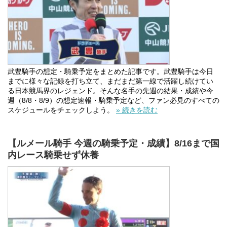
武豊騎手の想定・騎乗予定をまとめた記事です。武豊騎手は今日
までに様々な記録を打ち立て、まだまだ第一線で活躍し続けてい
る日本競馬界のレジェンド。そんな名手の先週の結果・成績や今
週（8/8・8/9）の想定速報・騎乗予定など、ファン必見のすべての
スケジュールをチェックしよう。
» 続きを読む
【ルメール騎手 今週の騎乗予定・成績】8/16まで国
内レース騎乗せず休養