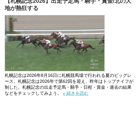
【札幌記念2026】出走予定馬・騎手・賞金/北の大
地が熱狂する
札幌記念は2026年8月16日に札幌競馬場で行われる夏のビッグレ
ース。札幌記念は2026年で第62回を迎え、昨年はトップナイフが
制した。札幌記念の出走予定馬・騎手・日程・賞金・過去の結果
などをチェックしてみよう。
» 続きを読む