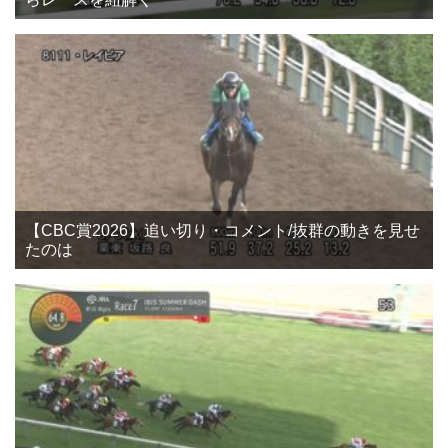
【CBC賞2026】追い切り・コメント/抜群の動きを見せ
たのは