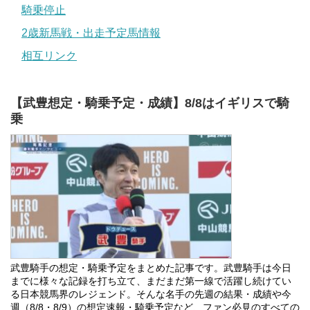
騎乗停止
2歳新馬戦・出走予定馬情報
相互リンク
【武豊想定・騎乗予定・成績】8/8はイギリスで騎
乗
武豊騎手の想定・騎乗予定をまとめた記事です。武豊騎手は今日
までに様々な記録を打ち立て、まだまだ第一線で活躍し続けてい
る日本競馬界のレジェンド。そんな名手の先週の結果・成績や今
週（8/8・8/9）の想定速報・騎乗予定など、ファン必見のすべての