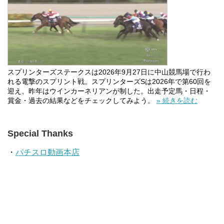
スプリンターズステークスは2026年9月27日に中山競馬場で行わ
れる電撃のスプリント戦。スプリンターズSは2026年で第60回を
迎え、昨年はウインカーネリアンが制した。出走予定馬・日程・
賞金・過去の結果などをチェックしてみよう。
» 続きを読む
Special Thanks
・
パチスロ動画本店