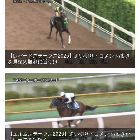
【レパードステークス2026】追い切り・コメント/動き
を見極め勝利に近づけ
【エルムステークス2026】追い切り・コメント/動きか
らレースを紐解く