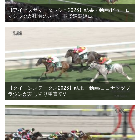
【アイビスサマーダッシュ2026】結果・動画/ピューロ
マジックが圧巻のスピードで連覇達成
【クイーンステークス2026】結果・動画/ココナッツブ
ラウンが差し切り重賞初V