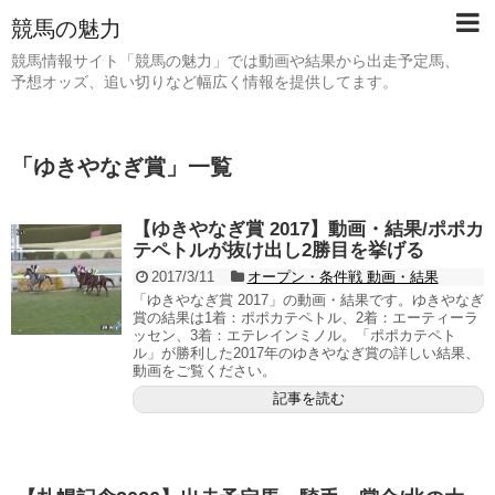
競馬の魅力
競馬情報サイト「競馬の魅力」では動画や結果から出走予定馬、
予想オッズ、追い切りなど幅広く情報を提供してます。
「
ゆきやなぎ賞
」
一覧
【ゆきやなぎ賞 2017】動画・結果/ポポカ
テペトルが抜け出し2勝目を挙げる
2017/3/11
オープン・条件戦 動画・結果
「ゆきやなぎ賞 2017」の動画・結果です。ゆきやなぎ
賞の結果は1着：ポポカテペトル、2着：エーティーラ
ッセン、3着：エテレインミノル。「ポポカテペト
ル」が勝利した2017年のゆきやなぎ賞の詳しい結果、
動画をご覧ください。
記事を読む