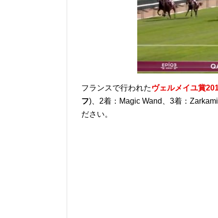
フランスで行われた
ヴェルメイユ賞201
フ
)、2着：Magic Wand、3着：Z
ださい。