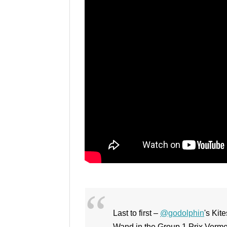
Last to first –
@godolphin
's Kit
Wand in the Group 1 Prix Verme