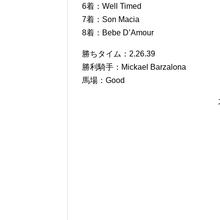
6着：Well Timed
7着：Son Macia
8着：Bebe D’Amour
勝ちタイム：2.26.39
勝利騎手：Mickael Barzalona
馬場：Good