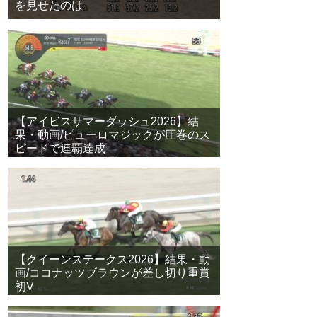
を見せたのは
【アイビスサマーダッシュ2026】結
果・動画/ピューロマジックが圧巻のス
ピードで連覇達成
【クイーンステークス2026】結果・動
画/ココナッツブラウンが差し切り重賞
初V