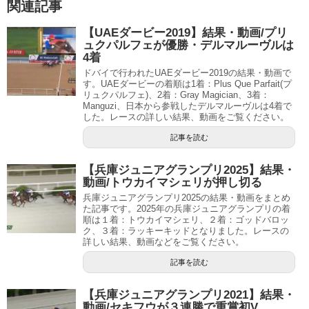
関連記事
【UAEダービー2019】結果・動画/プリ
ュクパルフェが優勝・デルマルーヴルは
4着
ドバイで行われたUAEダービー2019の結果・動画で
す。UAEダービーの着順は1着：Plus Que Parfait(プ
リュクパルフェ)、2着：Gray Magician、3着：
Manguzi、日本から参戦したデルマルーヴルは4着で
した。レースの詳しい結果、動画をご覧ください。
記事を読む
【兵庫ジュニアグランプリ2025】結果・
動画/トウカイマシェリが押し切る
兵庫ジュニアグランプリ2025の結果・動画をまとめ
た記事です。2025年の兵庫ジュニアグランプリの着
順は１着：トウカイマシェリ、２着：ゴッドバロッ
ク、３着：ラッキーキッドとなりました。レースの
詳しい結果、動画などをご覧ください。
記事を読む
【兵庫ジュニアグランプリ2021】結果・
動画/セキフウが３連勝で重賞初V