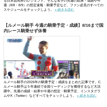
る日本競馬界のレジェンド。そんな名手の先週の結果・成績や今
週（8/8・8/9）の想定速報・騎乗予定など、ファン必見のすべての
スケジュールをチェックしよう。
» 続きを読む
【ルメール騎手 今週の騎乗予定・成績】8/16まで国
内レース騎乗せず休養
ルメール騎手の2026年の騎乗予定・成績をまとめた記事です。C.
ルメール騎手は５年連続で全国リーディングを獲得するなど大活
躍中。先週の成績・結果や今週の想定・騎乗予定、インスタグラ
ムやX（Twitter）などすべてをチェックしよう。
» 続きを読む