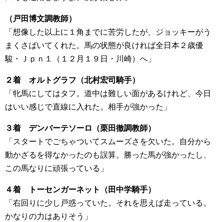
（戸田博文調教師）
「想像した以上に１角までに苦労したが、ジョッキーがう
まくさばいてくれた。馬の状態が良ければ全日本２歳優
駿・Ｊｐｎ１（１２月１９日・川崎）へ」
２着 オルトグラフ（北村宏司騎手）
「牝馬にしてはタフ。道中は難しい面があるけれど、今日
はいい感じで直線に入れた。相手が強かった」
３着 デンバーテソーロ（栗田徹調教師）
「スタートでごちゃついてスムーズさを欠いた。自分から
動かざるを得なかったのも誤算。勝った馬が強かったし、
この馬なりに頑張っている」
４着 トーセンガーネット（田中学騎手）
「右回りに少し戸惑っていた。それを思えば走っている。
かなりの力はありそう」