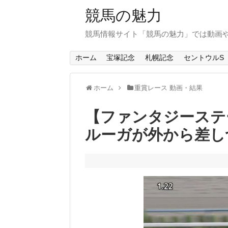
競馬の魅力
競馬情報サイト「競馬の魅力」では動画
ホーム
宝塚記念
札幌記念
セントウルS
ホーム
重賞レース 動画・結果
【ファンタジーステー
ルーガが外から差し