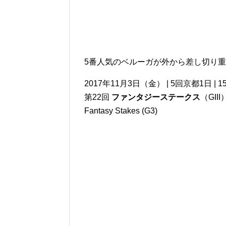
5番人気のベルーガが外から差し切り
2017年11月3日（金） | 5回京都1日 | 15
第22回
ファンタジーステークス
（GII
Fantasy Stakes (G3)