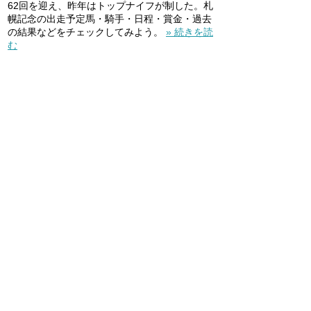
62回を迎え、昨年はトップナイフが制した。札
幌記念の出走予定馬・騎手・日程・賞金・過去
の結果などをチェックしてみよう。
» 続きを読
む