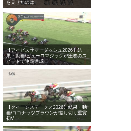
を見せたのは
【アイビスサマーダッシュ2026】結
果・動画/ピューロマジックが圧巻のス
ピードで連覇達成
【クイーンステークス2026】結果・動
画/ココナッツブラウンが差し切り重賞
初V