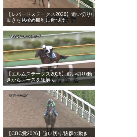
【レパードステークス2026】追い切り/
動きを見極め勝利に近づけ
【エルムステークス2026】追い切り/動
きからレースを紐解く
【CBC賞2026】追い切り/抜群の動き