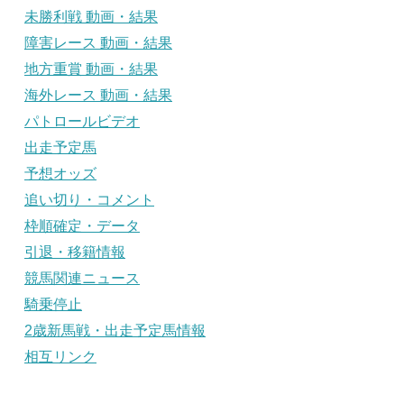
未勝利戦 動画・結果
障害レース 動画・結果
地方重賞 動画・結果
海外レース 動画・結果
パトロールビデオ
出走予定馬
予想オッズ
追い切り・コメント
枠順確定・データ
引退・移籍情報
競馬関連ニュース
騎乗停止
2歳新馬戦・出走予定馬情報
相互リンク