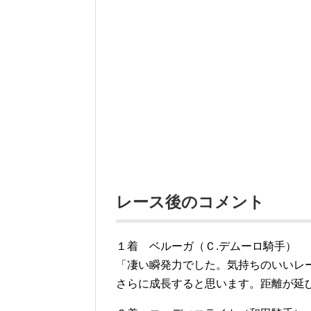
レース後のコメント
１着 ベルーガ（Ｃ.デムーロ騎手）
「凄い瞬発力でした。気持ちのいいレ
さらに成長すると思います。距離が延