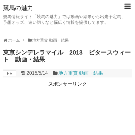
競馬の魅力
競馬情報サイト「競馬の魅力」では動画や結果から出走予定馬、
予想オッズ、追い切りなど幅広く情報を提供してます。
ホーム
地方重賞 動画・結果
東京シンデレラマイル 2013 ビタースウィー
ト 動画・結果
2015/5/14
地方重賞 動画・結果
PR
スポンサーリンク