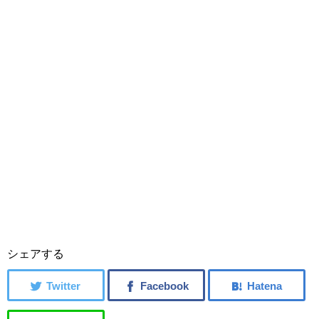
シェアする