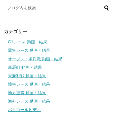
カテゴリー
G1レース 動画・結果
重賞レース 動画・結果
オープン・条件戦 動画・結果
新馬戦 動画・結果
未勝利戦 動画・結果
障害レース 動画・結果
地方重賞 動画・結果
海外レース 動画・結果
パトロールビデオ