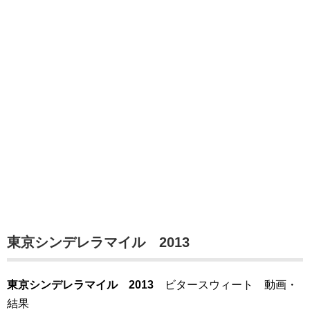
東京シンデレラマイル 2013
東京シンデレラマイル
2013
ビタースウィート 動画・
結果