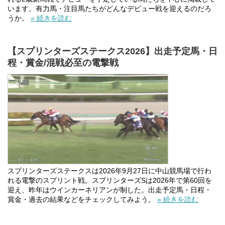
います。有力馬・注目馬たちがどんなデビュー戦を迎えるのだろ
うか。
» 続きを読む
【スプリンターズステークス2026】出走予定馬・日
程・賞金/混戦必至の電撃戦
スプリンターズステークスは2026年9月27日に中山競馬場で行わ
れる電撃のスプリント戦。スプリンターズSは2026年で第60回を
迎え、昨年はウインカーネリアンが制した。出走予定馬・日程・
賞金・過去の結果などをチェックしてみよう。
» 続きを読む