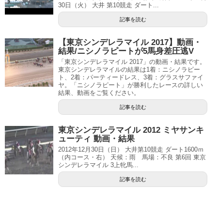
30日（火） 大井 第10競走 ダート...
記事を読む
【東京シンデレラマイル 2017】動画・
結果/ニシノラピートが5馬身差圧逃V
「東京シンデレラマイル 2017」の動画・結果です。
東京シンデレラマイルの結果は1着：ニシノラピー
ト、2着：パーティードレス、3着：グラスサファイ
ヤ。「ニシノラピート」が勝利したレースの詳しい
結果、動画をご覧ください。
記事を読む
東京シンデレラマイル 2012 ミヤサンキ
ューティ 動画・結果
2012年12月30日（日） 大井第10競走 ダート1600ｍ
（内コース・右） 天候：雨 馬場：不良 第6回 東京
シンデレラマイル 3上牝馬...
記事を読む