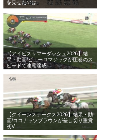
を見せたのは
【アイビスサマーダッシュ2026】結
果・動画/ピューロマジックが圧巻のス
ピードで連覇達成
【クイーンステークス2026】結果・動
画/ココナッツブラウンが差し切り重賞
初V