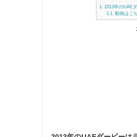
1.
2013年のUA
1.1.
動画はこ
2013年のUAEダービー