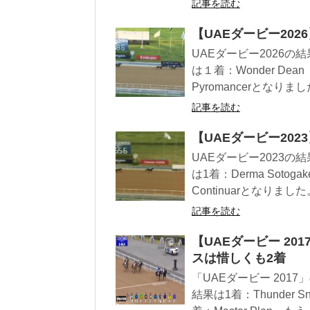
記事を読む
【UAEダービー20
UAEダービー2026
は１着：Wonder De
Pyromancerとな
記事を読む
【UAEダービー20
UAEダービー2023
は1着：Derma Soto
Continuarとなり
記事を読む
【UAEダービー 2
スは惜しくも2着
「UAEダービー 20
結果は1着：Thunder S