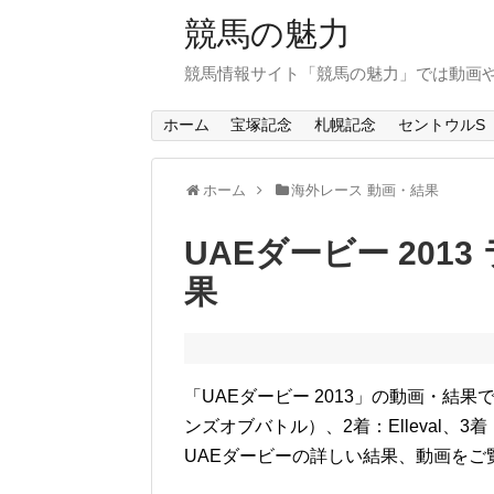
競馬の魅力
競馬情報サイト「競馬の魅力」では動画
ホーム
宝塚記念
札幌記念
セントウルS
ホーム
海外レース 動画・結果
UAEダービー 201
果
「UAEダービー 2013」の動画・結果です。
ンズオブバトル）、2着：Elleval、3着
UAEダービーの詳しい結果、動画をご