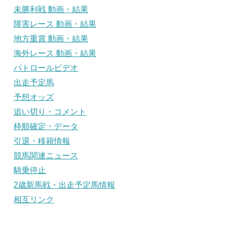
未勝利戦 動画・結果
障害レース 動画・結果
地方重賞 動画・結果
海外レース 動画・結果
パトロールビデオ
出走予定馬
予想オッズ
追い切り・コメント
枠順確定・データ
引退・移籍情報
競馬関連ニュース
騎乗停止
2歳新馬戦・出走予定馬情報
相互リンク