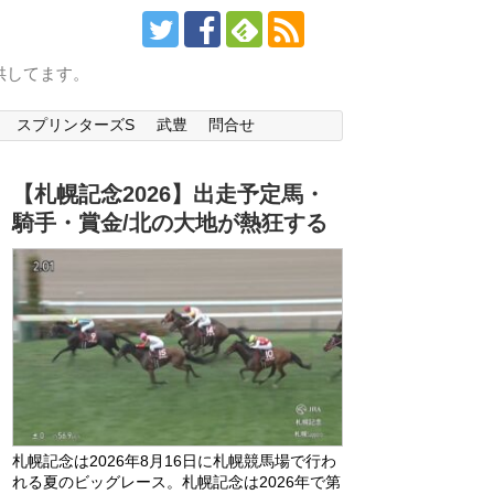
供してます。
スプリンターズS
武豊
問合せ
【札幌記念2026】出走予定馬・
騎手・賞金/北の大地が熱狂する
札幌記念は2026年8月16日に札幌競馬場で行わ
れる夏のビッグレース。札幌記念は2026年で第