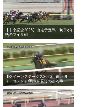
【中京記念2026】出走予定馬・騎手/灼
熱のマイル戦
【クイーンステークス2026】追い切
り・コメント/調教を見てわかる事