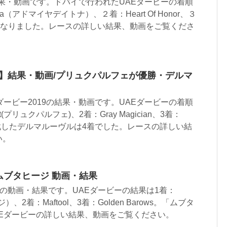
の結果・動画です。ドバイで行われたUAEダービーの着順
ona（アドマイヤデイトナ）、２着：Heart Of Honor、３
 Moodとなりました。レースの詳しい結果、動画をご覧くださ
19】結果・動画/プリュクパルフェが優勝・デルマ
ダービー2019の結果・動画です。UAEダービーの着順
fait(プリュクパルフェ)、2着：Gray Magician、3着：
ら参戦したデルマルーヴルは4着でした。レースの詳しい結
い。
5 ムブタヒージ 動画・結果
5」の動画・結果です。UAEダービーの結果は1着：
ジ）、2着：Maftool、3着：Golden Barows。「ムブタ
AEダービーの詳しい結果、動画をご覧ください。