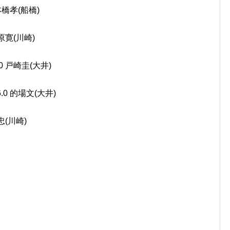
 本橋孝(船橋)
吉原寛(川崎)
.0 戸崎圭(大井)
6.0 的場文(大井)
忠(川崎)