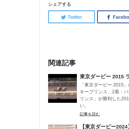
シェアする
関連記事
東京ダービー 2015
「東京ダービー 201
キープリンス、2着：
リンス」が勝利した20
い。
記事を読む
【東京ダービー202