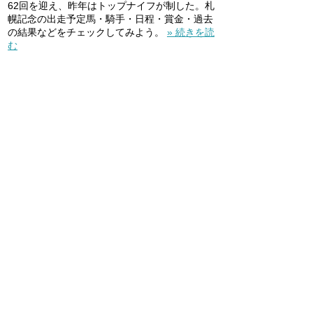
62回を迎え、昨年はトップナイフが制した。札
幌記念の出走予定馬・騎手・日程・賞金・過去
の結果などをチェックしてみよう。
» 続きを読
む