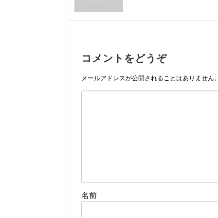
コメントをどうぞ
メールアドレスが公開されることはありません
名前