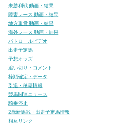
未勝利戦 動画・結果
障害レース 動画・結果
地方重賞 動画・結果
海外レース 動画・結果
パトロールビデオ
出走予定馬
予想オッズ
追い切り・コメント
枠順確定・データ
引退・移籍情報
競馬関連ニュース
騎乗停止
2歳新馬戦・出走予定馬情報
相互リンク