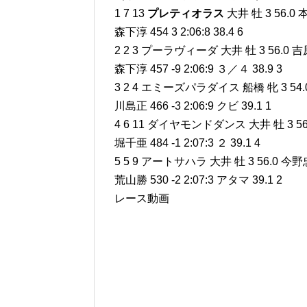
1 7 13
プレティオラス
大井 牡 3 56.0
森下淳 454 3 2:06:8 38.4 6
2 2 3 プーラヴィーダ 大井 牡 3 56.0 
森下淳 457 -9 2:06:9 ３／４ 38.9 3
3 2 4 エミーズパラダイス 船橋 牝 3 54
川島正 466 -3 2:06:9 クビ 39.1 1
4 6 11 ダイヤモンドダンス 大井 牡 3 5
堀千亜 484 -1 2:07:3 ２ 39.1 4
5 5 9 アートサハラ 大井 牡 3 56.0 今野
荒山勝 530 -2 2:07:3 アタマ 39.1 2
レース動画