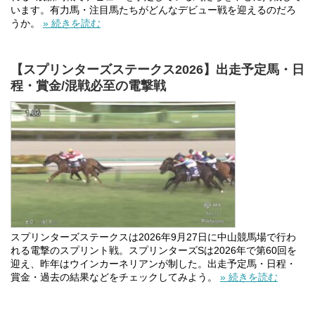
います。有力馬・注目馬たちがどんなデビュー戦を迎えるのだろ
うか。
» 続きを読む
【スプリンターズステークス2026】出走予定馬・日
程・賞金/混戦必至の電撃戦
スプリンターズステークスは2026年9月27日に中山競馬場で行わ
れる電撃のスプリント戦。スプリンターズSは2026年で第60回を
迎え、昨年はウインカーネリアンが制した。出走予定馬・日程・
賞金・過去の結果などをチェックしてみよう。
» 続きを読む