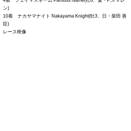
4着 フェイマスネーム Famous Name(牡6、愛・P.スマレ
ン)
10着 ナカヤマナイト Nakayama Knight(牡3、日・柴田 善
臣)
レース映像