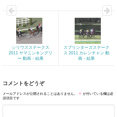
シリウスステークス
スプリンターズステーク
2011 ヤマニンキングリ
ス 2011 カレンチャン 動
ー 動画・結果
画・結果
コメントをどうぞ
メールアドレスが公開されることはありません。
※
が付いている欄は必
須項目です