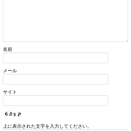
名前
メール
サイト
上に表示された文字を入力してください。