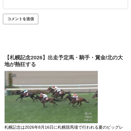
【札幌記念2026】出走予定馬・騎手・賞金/北の大
地が熱狂する
札幌記念は2026年8月16日に札幌競馬場で行われる夏のビッグレ