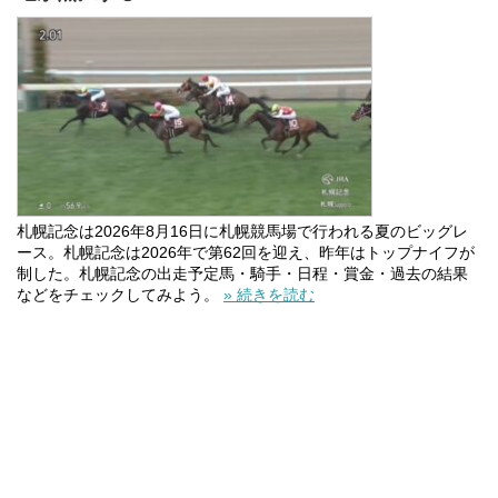
札幌記念は2026年8月16日に札幌競馬場で行われる夏のビッグレ
ース。札幌記念は2026年で第62回を迎え、昨年はトップナイフが
制した。札幌記念の出走予定馬・騎手・日程・賞金・過去の結果
などをチェックしてみよう。
» 続きを読む