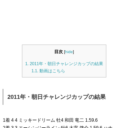
目次
[
hide
]
1.
2011年・朝日チャレンジカップの結果
1.1.
動画はこちら
2011年・朝日チャレンジカップの結果
1着 4 4 ミッキードリーム 牡4 和田 竜二 1.59.6
2着 3 3 エーシンジーライン 牡6 太宰 啓介 1.59.6 ハナ