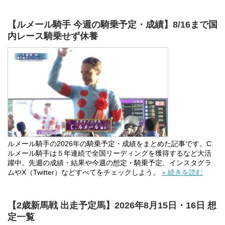
【ルメール騎手 今週の騎乗予定・成績】8/16まで国
内レース騎乗せず休養
ルメール騎手の2026年の騎乗予定・成績をまとめた記事です。C.
ルメール騎手は５年連続で全国リーディングを獲得するなど大活
躍中。先週の成績・結果や今週の想定・騎乗予定、インスタグラ
ムやX（Twitter）などすべてをチェックしよう。
» 続きを読む
【2歳新馬戦 出走予定馬】2026年8月15日・16日 想
定一覧