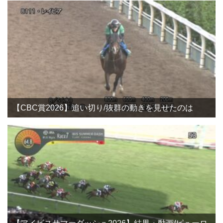
【CBC賞2026】追い切り/抜群の動きを見せたのは