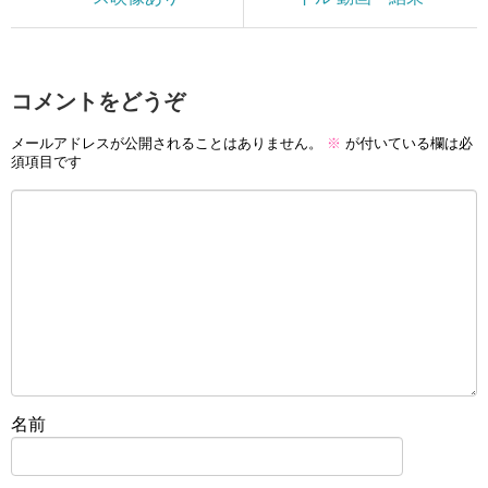
コメントをどうぞ
メールアドレスが公開されることはありません。
※
が付いている欄は必
須項目です
名前