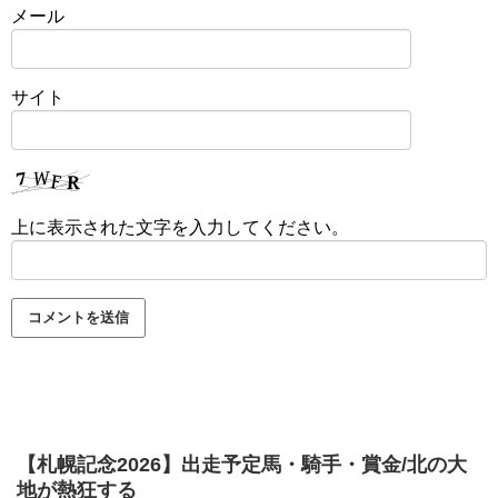
メール
サイト
上に表示された文字を入力してください。
【札幌記念2026】出走予定馬・騎手・賞金/北の大
地が熱狂する