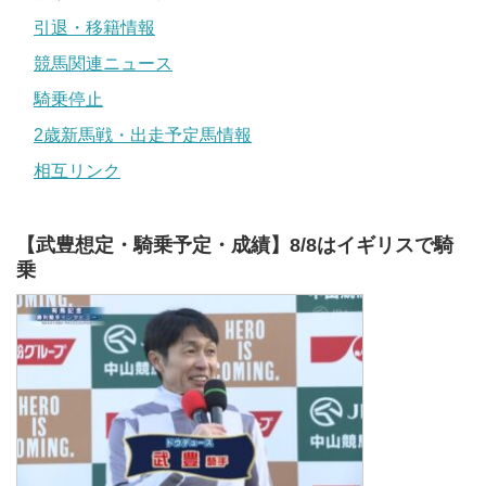
引退・移籍情報
競馬関連ニュース
騎乗停止
2歳新馬戦・出走予定馬情報
相互リンク
【武豊想定・騎乗予定・成績】8/8はイギリスで騎
乗