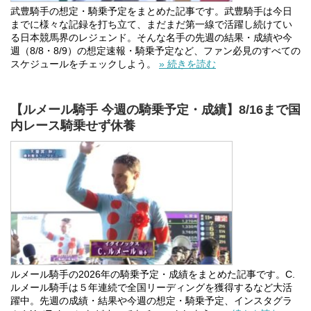
武豊騎手の想定・騎乗予定をまとめた記事です。武豊騎手は今日
までに様々な記録を打ち立て、まだまだ第一線で活躍し続けてい
る日本競馬界のレジェンド。そんな名手の先週の結果・成績や今
週（8/8・8/9）の想定速報・騎乗予定など、ファン必見のすべての
スケジュールをチェックしよう。
» 続きを読む
【ルメール騎手 今週の騎乗予定・成績】8/16まで国
内レース騎乗せず休養
ルメール騎手の2026年の騎乗予定・成績をまとめた記事です。C.
ルメール騎手は５年連続で全国リーディングを獲得するなど大活
躍中。先週の成績・結果や今週の想定・騎乗予定、インスタグラ