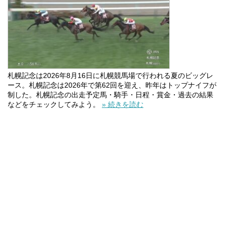
札幌記念は2026年8月16日に札幌競馬場で行われる夏のビッグレ
ース。札幌記念は2026年で第62回を迎え、昨年はトップナイフが
制した。札幌記念の出走予定馬・騎手・日程・賞金・過去の結果
などをチェックしてみよう。
» 続きを読む