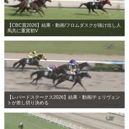
【CBC賞2026】結果・動画/フロムダスクが抜け出し人
馬共に重賞初V
【レパードステークス2026】結果・動画/チェリヴェン
トが差し切り決める