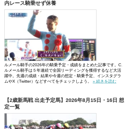
内レース騎乗せず休養
ルメール騎手の2026年の騎乗予定・成績をまとめた記事です。C.
ルメール騎手は５年連続で全国リーディングを獲得するなど大活
躍中。先週の成績・結果や今週の想定・騎乗予定、インスタグラ
ムやX（Twitter）などすべてをチェックしよう。
» 続きを読む
【2歳新馬戦 出走予定馬】2026年8月15日・16日 想
定一覧