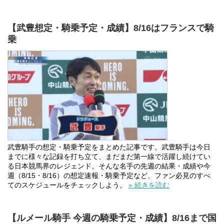
【武豊想定・騎乗予定・成績】8/16はフランスで騎
乗
武豊騎手の想定・騎乗予定をまとめた記事です。武豊騎手は今日
までに様々な記録を打ち立て、まだまだ第一線で活躍し続けてい
る日本競馬界のレジェンド。そんな名手の先週の結果・成績や今
週（8/15・8/16）の想定速報・騎乗予定など、ファン必見のすべ
てのスケジュールをチェックしよう。
» 続きを読む
【ルメール騎手 今週の騎乗予定・成績】8/16まで国