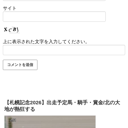
サイト
上に表示された文字を入力してください。
【札幌記念2026】出走予定馬・騎手・賞金/北の大
地が熱狂する