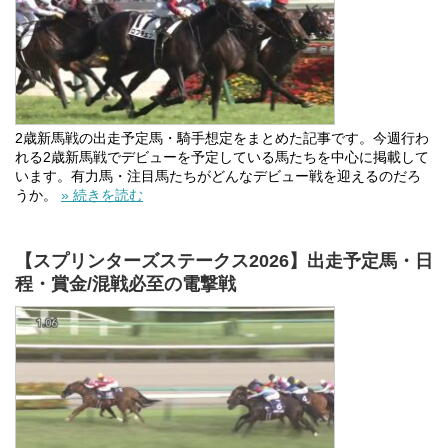
2歳新馬戦の出走予定馬・騎手想定をまとめた記事です。今週行わ
れる2歳新馬戦でデビューを予定している馬たちを中心に掲載して
います。有力馬・注目馬たちがどんなデビュー戦を迎えるのだろ
うか。
» 続きを読む
【スプリンターズステークス2026】出走予定馬・日
程・賞金/混戦必至の電撃戦