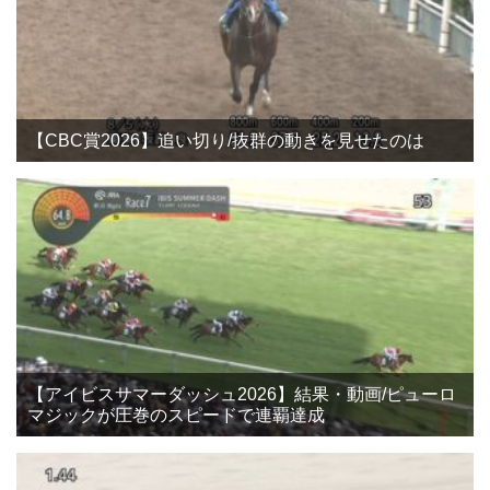
【CBC賞2026】追い切り/抜群の動きを見せたのは
【アイビスサマーダッシュ2026】結果・動画/ピューロ
マジックが圧巻のスピードで連覇達成