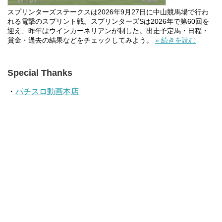
スプリンターズステークスは2026年9月27日に中山競馬場で行わ
れる電撃のスプリント戦。スプリンターズSは2026年で第60回を
迎え、昨年はウインカーネリアンが制した。出走予定馬・日程・
賞金・過去の結果などをチェックしてみよう。
» 続きを読む
Special Thanks
・
パチスロ動画本店