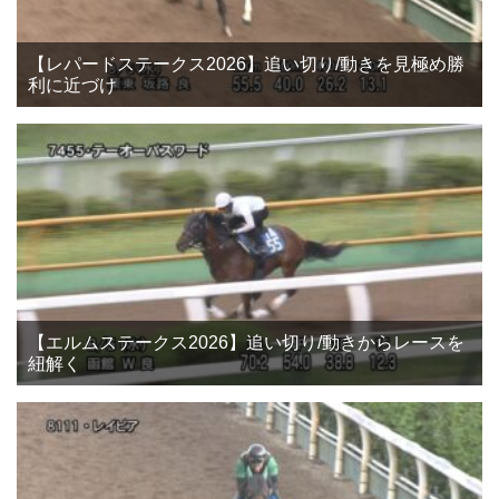
【レパードステークス2026】追い切り/動きを見極め勝
利に近づけ
【エルムステークス2026】追い切り/動きからレースを
紐解く