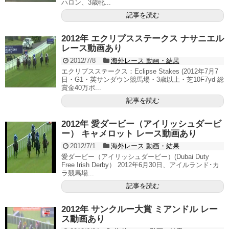
ハロン、3歳牝...
記事を読む
2012年 エクリプスステークス ナサニエル
レース動画あり
2012/7/8
海外レース 動画・結果
エクリプスステークス：Eclipse Stakes (2012年7月7
日・G1・英サンダウン競馬場・3歳以上・芝10F7yd 総
賞金40万ポ...
記事を読む
2012年 愛ダービー（アイリッシュダービ
ー） キャメロット レース動画あり
2012/7/1
海外レース 動画・結果
愛ダービー（アイリッシュダービー）(Dubai Duty
Free Irish Derby） 2012年6月30日、アイルランド･カ
ラ競馬場...
記事を読む
2012年 サンクルー大賞 ミアンドル レー
ス動画あり