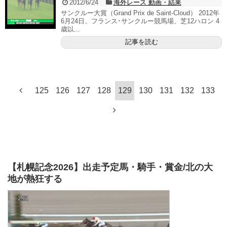
2012/6/24
海外レース 動画・結果
サンクルー大賞（Grand Prix de Saint-Cloud） 2012年
6月24日、フランス･サンクルー競馬場、芝12ハロン 4
歳以...
記事を読む
125
126
127
128
129
130
131
132
133
【札幌記念2026】出走予定馬・騎手・賞金/北の大
地が熱狂する