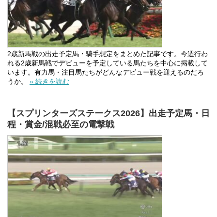
2歳新馬戦の出走予定馬・騎手想定をまとめた記事です。今週行わ
れる2歳新馬戦でデビューを予定している馬たちを中心に掲載して
います。有力馬・注目馬たちがどんなデビュー戦を迎えるのだろ
うか。
» 続きを読む
【スプリンターズステークス2026】出走予定馬・日
程・賞金/混戦必至の電撃戦