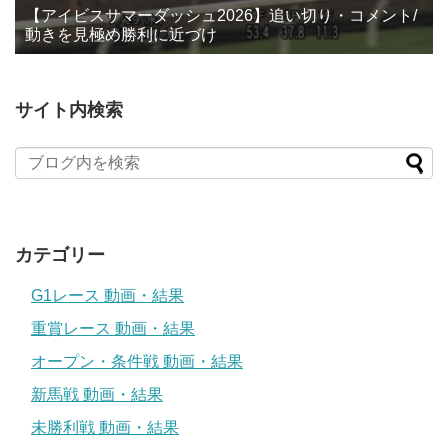
【アイビスサマーダッシュ2026】追い切り・コメント/
動きを見極め勝利に近づけ
サイト内検索
カテゴリー
G1レース 動画・結果
重賞レース 動画・結果
オープン・条件戦 動画・結果
新馬戦 動画・結果
未勝利戦 動画・結果