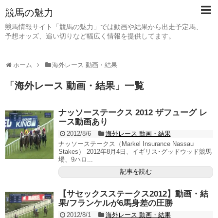
競馬の魅力
競馬情報サイト「競馬の魅力」では動画や結果から出走予定馬、
予想オッズ、追い切りなど幅広く情報を提供してます。
ホーム
海外レース 動画・結果
「
海外レース 動画・結果
」
一覧
ナッソーステークス 2012 ザフューグ レ
ース動画あり
2012/8/6
海外レース 動画・結果
ナッソーステークス（Markel Insurance Nassau
Stakes） 2012年8月4日、イギリス･グッドウッド競馬
場、9ハロ...
記事を読む
【サセックスステークス2012】動画・結
果/フランケルが6馬身差の圧勝
2012/8/1
海外レース 動画・結果