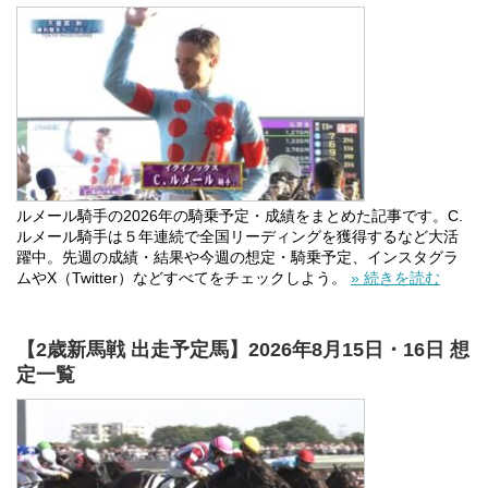
ルメール騎手の2026年の騎乗予定・成績をまとめた記事です。C.
ルメール騎手は５年連続で全国リーディングを獲得するなど大活
躍中。先週の成績・結果や今週の想定・騎乗予定、インスタグラ
ムやX（Twitter）などすべてをチェックしよう。
» 続きを読む
【2歳新馬戦 出走予定馬】2026年8月15日・16日 想
定一覧